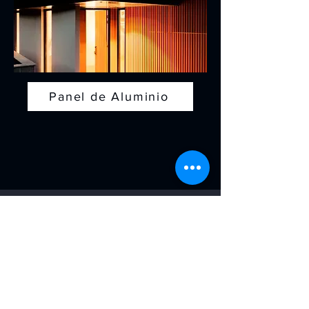
Panel de Aluminio
CONTACTO
Calzada Zavaleta 1205 Local 3
Col. Ex Hacienda Concepcion
Buenavista